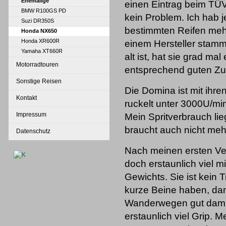
Ehemalige
einen Eintrag beim TÜ
BMW R100GS PD
kein Problem. Ich hab j
Suzi DR350S
bestimmten Reifen mehr
Honda NX650
Honda XR600R
einem Hersteller stam
Yamaha XT660R
alt ist, hat sie grad m
Motorradtouren
entsprechend guten Z
Sonstige Reisen
Die Domina ist mit ihre
Kontakt
ruckelt unter 3000U/min
Impressum
Mein Spritverbrauch li
braucht auch nicht meh
Datenschutz
Nach meinen ersten Ve
doch erstaunlich viel m
Gewichts. Sie ist kein 
kurze Beine haben, da
Wanderwegen gut dami
erstaunlich viel Grip. 