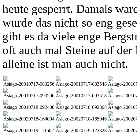
heute gesperrt. Damals ware
wurde das nicht so eng ge
gibt es da viele enge Bergst
oft auch mal Steine auf de
alleine ist man auch nicht.
Asiago-20010717-083256
Asiago-20010717-083548
Asiago-20010
Asiago-20010717-093506
Asiago-20010717-093518
Asiago-20010
Asiago-20010718-092408
Asiago-20010718-092808
Asiago-20010
Asiago-20020718-164004
Asiago-20020718-165946
Asiago-20020
Asiago-20020719-111602
Asiago-20020719-123328
Asiago-20020