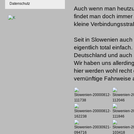
Datenschutz
Auch wenn man heutzut
findet man doch immer 
kleine Verbindungsstr
Seit in Slowenien auch d
eigentlich total einfach
Deutschland und auch so
Wir haben uns allerding
hier werden wohl recht g
vernünftige Fahrweise 
Slowenien-20000812-
Slowenien-2
111738
112046
Slowenien-20000812-
Slowenien-2
162238
111846
Slowenien-20030921-
Slowenien-2
094716
103418