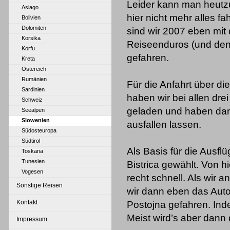
Leider kann man heutz
Asiago
hier nicht mehr alles f
Bolivien
Dolomiten
sind wir 2007 eben mit
Korsika
Reiseenduros (und den
Korfu
gefahren.
Kreta
Östereich
Rumänien
Für die Anfahrt über 
Sardinien
haben wir bei allen dr
Schweiz
geladen und haben dan
Seealpen
Slowenien
ausfallen lassen.
Südosteuropa
Südtirol
Als Basis für die Ausf
Toskana
Tunesien
Bistrica gewählt. Von 
Vogesen
recht schnell. Als wir 
Sonstige Reisen
wir dann eben das Aut
Kontakt
Postojna gefahren. Inde
Meist wird’s aber dann 
Impressum