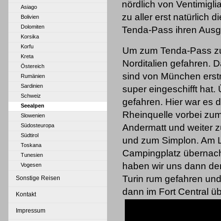
nördlich von Ventimigli
Asiago
zu aller erst natürlich
Bolivien
Dolomiten
Tenda-Pass ihren Ausg
Korsika
Korfu
Um zum Tenda-Pass zu
Kreta
Norditalien gefahren. D
Östereich
sind von München erst
Rumänien
Sardinien
super eingeschifft hat.
Schweiz
gefahren. Hier war es 
Seealpen
Rheinquelle vorbei zum
Slowenien
Südosteuropa
Andermatt und weiter z
Südtirol
und zum Simplon. Am L
Toskana
Campingplatz übernach
Tunesien
haben wir uns dann de
Vogesen
Turin rum gefahren un
Sonstige Reisen
dann im Fort Central ü
Kontakt
Impressum