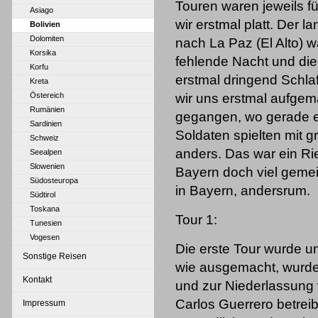
Touren waren jeweils 
Asiago
wir erstmal platt. Der
Bolivien
Dolomiten
nac
h La Paz (El Alto) 
Korsika
fehlende Nacht und die
Korfu
erstmal dringend Schla
Kreta
Östereich
wir uns erstmal aufgema
Rumänien
gegangen, wo gerade e
Sardinien
Soldaten spielten mit 
Schweiz
anders. Das war ein Ri
Seealpen
Slowenien
Bayern doch viel geme
Südosteuropa
in Bayern, andersrum.
Südtirol
Toskana
Tour 1:
Tunesien
Vogesen
Die erste Tour wurde 
Sonstige Reisen
wie ausgemacht, wurden
Kontakt
und zur Niederlassung 
Carlos Guerrero betreib
Impressum