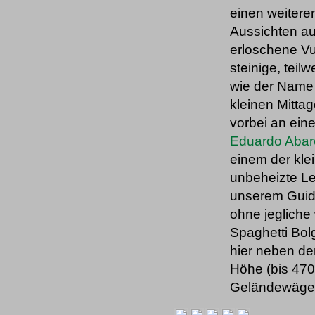
einen weitere
Aussichten au
erloschene Vul
steinige, teil
wie der Name
kleinen Mittag
vorbei an ein
Eduardo Abar
einem der kle
unbeheizte Le
unserem Guide
ohne jegliche
Spaghetti Bol
hier neben de
Höhe (bis 470
Geländewägen