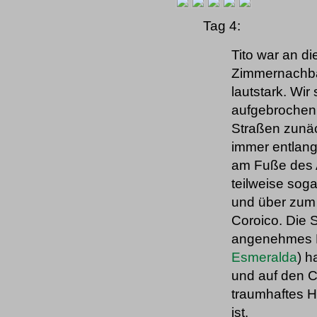
Tag 4:
Tito war an d
Zimmernachbar
lautstark. Wi
aufgebrochen
Straßen zunäc
immer entlang
am Fuße des 
teilweise sog
und über zum 
Coroico. Die St
angenehmes K
Esmeralda
) h
und auf den C
traumhaftes H
ist.